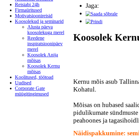
Reisiabi 24h
Jaga:
Firmaüritused
Motivatsioonireisid
Koosolekud ja seminarid
Alusta päeva
koosolekuga merel
Koosolek Kern
Reedene
inspiratsioonipäev
merel
Koosolek Anija
mõisas
Koosolek Kernu
mõisas
Koolitused, töötoad
Kernu mõis asub Tallinna
Uudised
Kohatul.
Corporate Gate
müügitingimused
Mõisas on hubased saalid
pidulikumate sündmuste
peahoones ja tagasihoidl
Näidispakkumine: sem