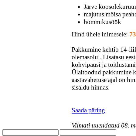
Järve koosolekuruu
majutus mõisa peah
hommikusöök
Hind ühele inimesele:
73
Pakkumine kehtib 14-lii
olemasolul. Lisatasu eest
kohvipausi ja toitlustam
Ülaltoodud pakkumine ke
aastavahetuse ajal on hi
sisaldu hinnas.
Saada päring
Viimati uuendatud 08. m