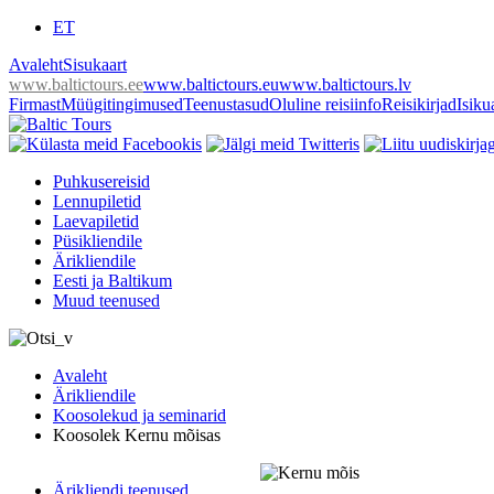
ET
Avaleht
Sisukaart
www.baltictours.ee
www.baltictours.eu
www.baltictours.lv
Firmast
Müügitingimused
Teenustasud
Oluline reisiinfo
Reisikirjad
Isiku
Puhkusereisid
Lennupiletid
Laevapiletid
Püsikliendile
Ärikliendile
Eesti ja Baltikum
Muud teenused
Avaleht
Ärikliendile
Koosolekud ja seminarid
Koosolek Kernu mõisas
Ärikliendi teenused